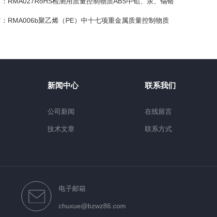
篇：
RMA027RoHS检测用质量控制物质ABS中铅、汞、镉铬
篇：
RMA006b聚乙烯（PE）中十七项重金属质量控制物质
新闻中心
联系我们
公司新闻
在线留言
技术文章
联系方式
电子邮箱
chuxue@bzwz86.com