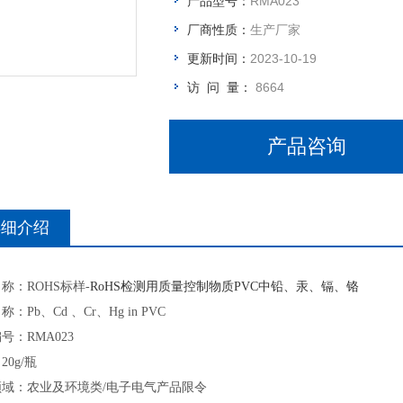
产品型号：
RMA023
厂商性质：
生产厂家
更新时间：
2023-10-19
访 问 量：
8664
产品咨询
详细介绍
名称：
ROHS标样-
RoHS检测用质量控制物质PVC中铅、汞、镉、铬
：Pb、Cd 、Cr、Hg in PVC
号：RMA023
20g/瓶
领域：农业及环境类/电子电气产品限令