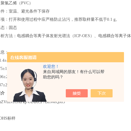
：聚氯乙烯（PVC）
条件：室温、避光条件下保存
项：打开和使用过程中应严格防止沾污，推荐取样量不低于0.1 g。
形态：固态
析方法：电感耦合等离子体发射光谱法（ICP-OES）、电感耦合等离子体
信息：
.4±4.1mg/kg
欢迎您！
5±18mg/kg
来自局域网的朋友！有什么可以帮
助您的吗？
96±20mg/kg
37±24mg/kg
简介
OHS标样