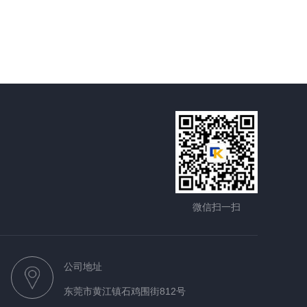
微信扫一扫
公司地址
东莞市黄江镇石鸡围街812号