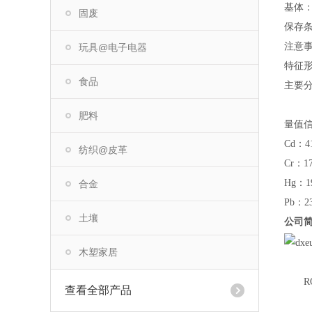
基体
固废
保存
注意事
玩具@电子电器
特征
食品
主要分
肥料
量值
Cd：41
纺织@皮革
Cr：17
Hg：1
合金
Pb：2
土壤
公司
木塑家居
R
查看全部产品