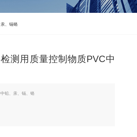
、汞、镉铬
HS检测用质量控制物质PVC中
C中铅、汞、镉、铬